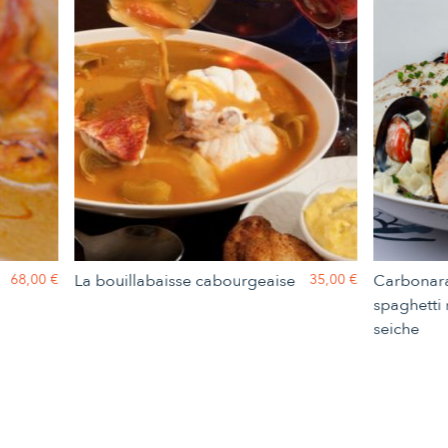
68,00 €
La bouillabaisse cabourgeaise
35,00 €
Carbonara
spaghetti 
seiche