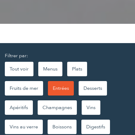
Filtrer par:
Tout voir
Menus
Plats
Fruits de mer
Entrées
Desserts
Apéritifs
Champagnes
Vins
Vins au verre
Boissons
Digestifs