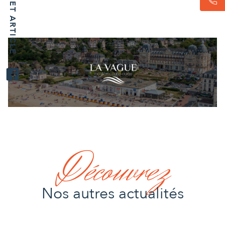
Découvrez
Nos autres actualités