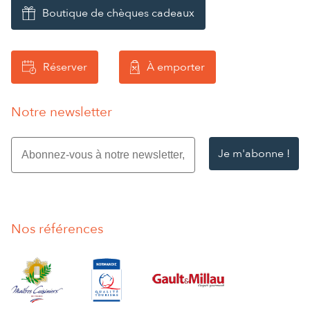
Boutique de chèques cadeaux
Réserver
À emporter
Notre newsletter
Abonnez-
vous
à
notre
newsletter,
entrez
Nos références
votre
e-
mail
*