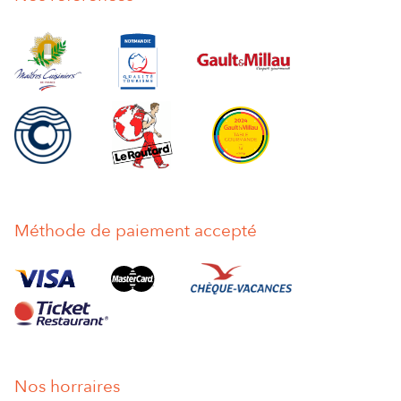
votre
e-
mail
*
Méthode de paiement accepté
Nos horraires