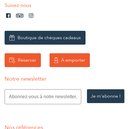
Suivez-nous
Boutique de chèques cadeaux
Réserver
À emporter
Notre newsletter
Abonnez-
vous
à
notre
newsletter,
entrez
Nos références