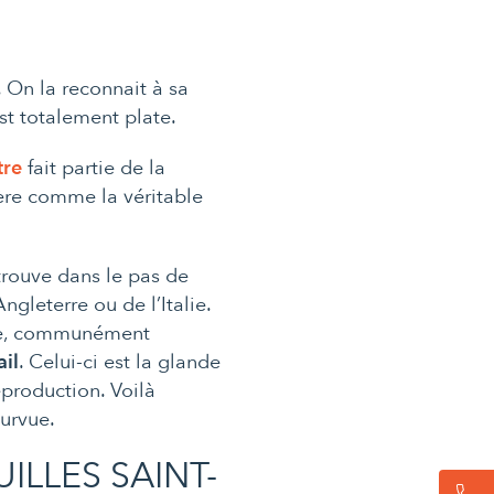
. On la reconnait à sa
st totalement plate.
tre
fait partie de la
dère comme la véritable
 trouve dans le
pas de
Angleterre
ou de l’
Italie
.
scle, communément
ail
. Celui-ci est la glande
eproduction. Voilà
ourvue.
LLES SAINT-