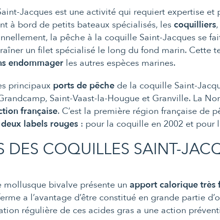
aint-Jacques est une activité qui requiert expertise et
nt à bord de petits bateaux spécialisés, les
coquilliers
ionnellement, la pêche à la coquille Saint-Jacques se fa
raîner un filet spécialisé le long du fond marin. Cette
ns endommager
les autres espèces marines.
les principaux
ports de pêche
de la coquille Saint-Jacq
 Grandcamp, Saint-Vaast-la-Hougue et Granville. La No
ction française
. C’est la première région française de p
u
deux labels rouges
: pour la coquille en 2002 et pour 
TS DES COQUILLES SAINT-JAC
ce mollusque bivalve présente un
apport calorique très 
nferme a l’avantage d’être constitué en grande partie d
on régulière de ces acides gras a une action préventi