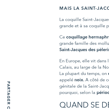
MAIS LA SAINT-JAC
La coquille Saint-Jacque
grande et à sa coquille p
Ce
coquillage hermaphr
grande famille des mollu
Saint-Jacques des pèleri
En
Europe
, elle vit dans 
Calais
, au large de la
No
La plupart du temps, on
appelé
noix
. A côté de c
PARTAGER CET ARTICLE
génitale de la Saint-Jac
pourquoi, selon la
pério
QUAND SE DÉ