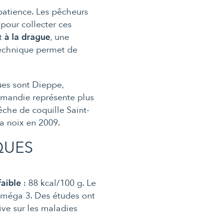
 patience. Les pêcheurs
, pour collecter ces
it
à la drague
, une
 technique permet de
ues sont Dieppe,
rmandie représente plus
êche de coquille Saint-
la noix en 2009.
QUES
faible
: 88 kcal/100 g. Le
’oméga 3. Des études ont
ve sur les maladies