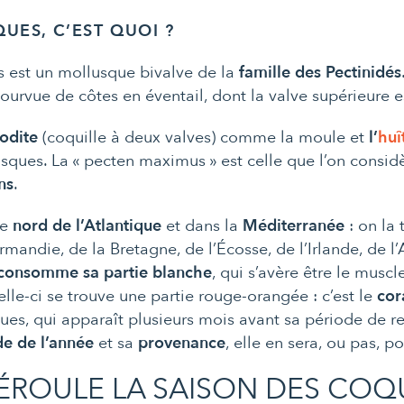
QUES, C’EST QUOI ?
s est un
mollusque
bivalve
de la
famille
des
Pectinidés
ourvue de côtes en éventail, dont la valve supérieure e
odite
(coquille à deux valves) comme la moule et
l’
huî
sques. La « pecten maximus » est celle que l’on consi
ns
.
le
nord de l’
Atlantique
et dans la
Méditerranée
: on la
rmandie
, de la
Bretagne
, de l’
Écosse
, de l’
Irlande
, de l’
consomme sa partie blanche
, qui s’avère être le mu
elle-ci se trouve une partie rouge-orangée : c’est le
cor
ques, qui apparaît plusieurs mois avant sa période de r
de de l’année
et sa
provenance
, elle en sera, ou pas, p
ROULE LA SAISON DES COQUI