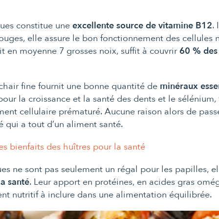
cques constitue une
excellente source de vitamine B12
.
ouges, elle assure le bon fonctionnement des cellules 
it en moyenne 7 grosses noix, suffit à couvrir
60 % des 
a chair fine fournit une bonne quantité de
minéraux essen
our la croissance et la santé des dents et le sélénium,
ment cellulaire prématuré. Aucune raison alors de passe
é qui a tout d’un aliment santé.
es bienfaits des huîtres pour la santé
ues ne sont pas seulement un régal pour les papilles, e
la santé
. Leur apport en protéines, en acides gras omég
nt nutritif à inclure dans une alimentation équilibrée.