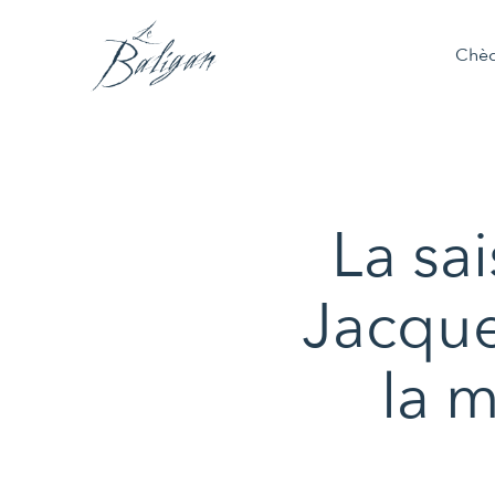
Chè
La sa
Jacque
la 