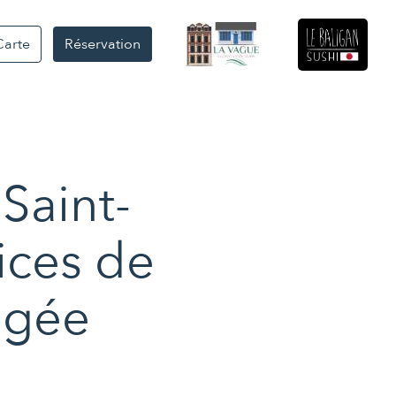
Carte
Réservation
Saint-
ices de
ogée