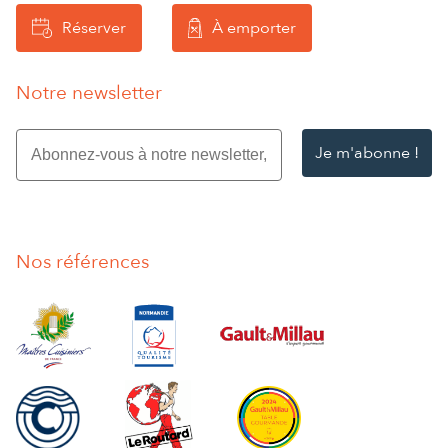
Réserver
À emporter
Notre newsletter
Abonnez-
vous
à
notre
newsletter,
entrez
Nos références
votre
e-
mail
*